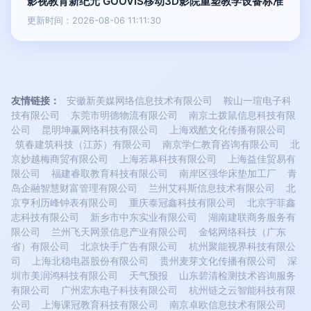
影视教育新纪元 GOOVIS移动3D影院重塑教学设备标准
更新时间：2026-08-06 11:11:30
友情链接：
安徽新美媒网络信息技术有限公司
鞍山一瑄电子科
技有限公司
东莞市明德物流有限公司
南京土拨鼠信息科技有限
公司
昆明坤赢网络科技有限公司
上海戏酷文化传播有限公司
筑春建筑科技（江苏）有限公司
南京学仁教育咨询有限公司
北
京妙越梅商贸有限公司
上海若幕科技有限公司
上海益佳贸易有
限公司
福建睿取教育科技有限公司
南岸区强华床垫加工厂
青
岛企融智慧财富管理有限公司
兰州艾科斯信息技术有限公司
北
京亨利历峰钟表有限公司
重庆泰冠鑫科技有限公司
北京宇菲鑫
志科技有限公司
新乡市中东实业有限公司
湖南建联商务服务有
限公司
兰州飞天网景信息产业有限公司
金铭网络科技（广东
省）有限公司
北京快手广告有限公司
杭州聚能视界科技有限公
司
上海北稳电器股份有限公司
贵州麦芽文化传播有限公司
深
圳市美润鸿科技有限公司
天气预报
山东碧清检测技术咨询服务
有限公司
广州宏东电子科技有限公司
杭州链之云智能科技有限
公司
上海课冠教育科技有限公司
南京卓欧信息技术有限公司