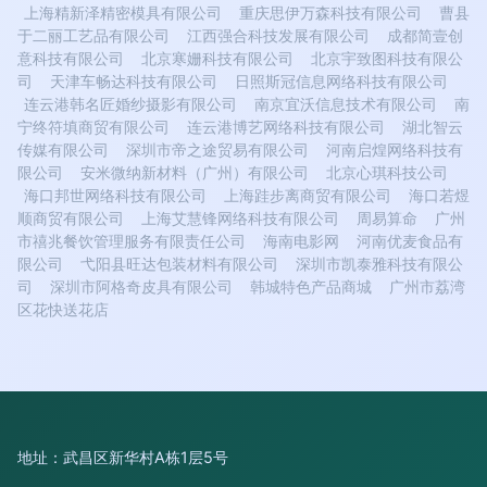
上海精新泽精密模具有限公司
重庆思伊万森科技有限公司
曹县
于二丽工艺品有限公司
江西强合科技发展有限公司
成都简壹创
意科技有限公司
北京寒姗科技有限公司
北京宇致图科技有限公
司
天津车畅达科技有限公司
日照斯冠信息网络科技有限公司
连云港韩名匠婚纱摄影有限公司
南京宜沃信息技术有限公司
南
宁终符填商贸有限公司
连云港博艺网络科技有限公司
湖北智云
传媒有限公司
深圳市帝之途贸易有限公司
河南启煌网络科技有
限公司
安米微纳新材料（广州）有限公司
北京心琪科技公司
海口邦世网络科技有限公司
上海跬步离商贸有限公司
海口若煜
顺商贸有限公司
上海艾慧锋网络科技有限公司
周易算命
广州
市禧兆餐饮管理服务有限责任公司
海南电影网
河南优麦食品有
限公司
弋阳县旺达包装材料有限公司
深圳市凯泰雅科技有限公
司
深圳市阿格奇皮具有限公司
韩城特色产品商城
广州市荔湾
区花快送花店
地址：武昌区新华村A栋1层5号